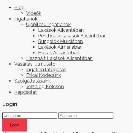
Blog
Videók
Ingatlanok
Újépítésű ingatlanok
Lakások Alicantéban
Penthouse lakások Alicantéban
Bungalók Murciában
Lakások Almeriában
Házak Alicantéban
Használt Lakások Alicantéban
Vásárlási útmutató
Ingatlan látogatás
Etikai Kódexünk
Szolgáltatásaink
Jelzálog Kölcsön
Kapcsolat
Login
Login