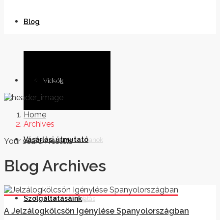
Blog
Ingatlanok
Videók
Home
Archives
Vásárlási útmutató
Újépítésű ingatlanok
Your search results
Blog Archives
Szolgáltatásaink
Ingatlan látogatás
Lakások
A Jelzálogkölcsön Igénylése Spanyolországban