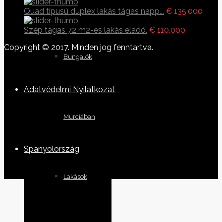
Quad típusú duplex lakás tágas napp...
€ 135,000
Szép tágas 72 m2-es lakás eladó.
€ 110,000
Copyright © 2017. Minden jog fenntartva.
Bungalók
Adatvédelmi Nyilatkozat
Murciában
Spanyolország
Lakások