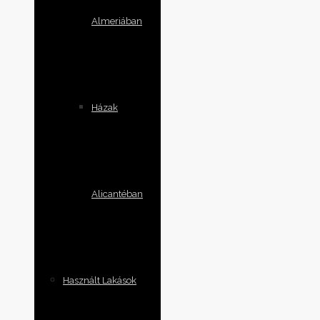
Almeriában
Házak
Alicantéban
Használt Lakások