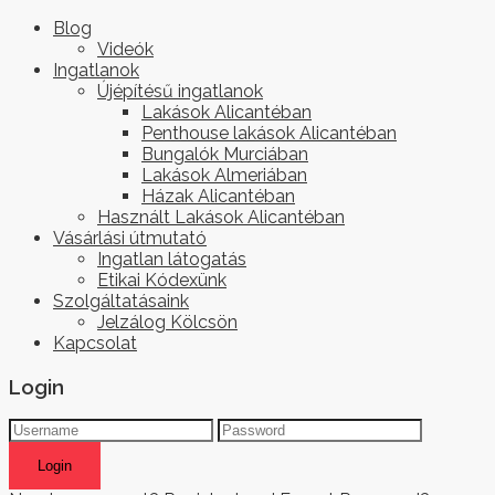
Blog
Videók
Ingatlanok
Újépítésű ingatlanok
Lakások Alicantéban
Penthouse lakások Alicantéban
Bungalók Murciában
Lakások Almeriában
Házak Alicantéban
Használt Lakások Alicantéban
Vásárlási útmutató
Ingatlan látogatás
Etikai Kódexünk
Szolgáltatásaink
Jelzálog Kölcsön
Kapcsolat
Login
Login