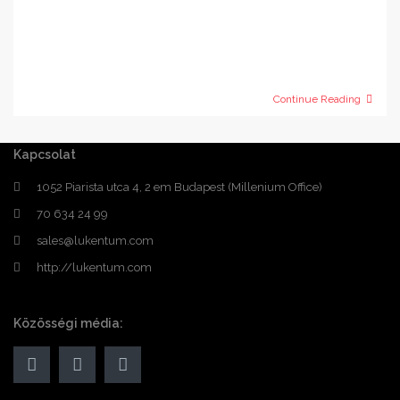
Continue Reading
Kapcsolat
1052 Piarista utca 4, 2 em Budapest (Millenium Office)
70 634 24 99
sales@lukentum.com
http://lukentum.com
Közösségi média: