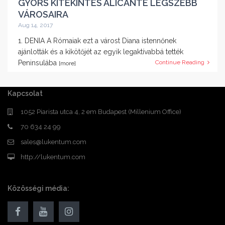
GYORS KITEKINTÉS ALICANTE LEGSZEBB
VÁROSAIRA
Aug 14, 2017
1. DENIA A Rómaiak ezt a várost Diana istennőnek
ajánlották és a kikötőjét az egyik legaktívabbá tették
Peninsulába
Continue Reading
[more]
Kapcsolat
1052 Piarista utca 4, 2 em Budapest (Millenium Office)
70 634 24 99
sales@lukentum.com
http://lukentum.com
Közösségi média: